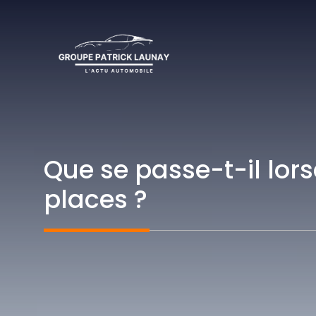
Aller
au
contenu
Que se passe-t-il lors
places ?