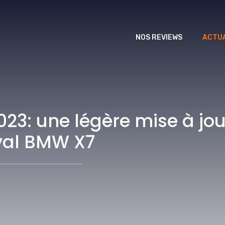
NOS REVIEWS
ACTUA
3: une légère mise à jou
val BMW X7