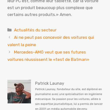
leur PC est, comme leur tablette, car la voiture
est un produit beaucoup plus complexe que
certains autres produits.» Amen.
Catégories
Actualités du secteur
Ai ne peut pas concevoir des voitures qui
valent la peine
Mercedes-AMG veut que ses futures
voitures réussissent le «test de Batman»
Patrick Launay
Patrick Launay, fondateur du site, est diplômé en
journalisme avec une spécialisation en ingénierie
mécanique. Sa passion pour les voitures, alliée à
son expertise journalistique, lui a permis de lancer
en 2001 un média automobile devenu