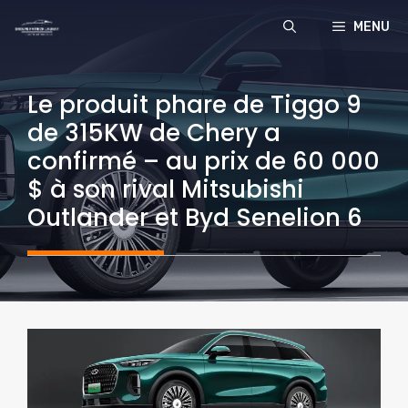
Aller
MENU
au
contenu
Le produit phare de Tiggo 9
de 315KW de Chery a
confirmé – au prix de 60 000
$ à son rival Mitsubishi
Outlander et Byd Senelion 6