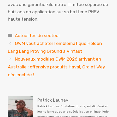
avec une garantie kilomètre illimitée séparée de
huit ans en application sur sa batterie PHEV
haute tension.
Catégories
Actualités du secteur
GWM veut acheter l’emblématique Holden
Lang Lang Proving Ground à Vinfast
Nouveaux modèles GWM 2026 arrivant en
Australie : offensive produits Haval, Ora et Wey
déclenchée !
Patrick Launay
Patrick Launay, fondateur du site, est diplômé en
journalisme avec une spécialisation en ingénierie
mécanique. Sa passion pour les voitures, alliée à