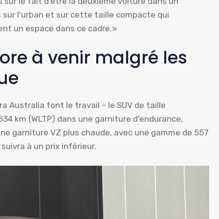
s sur le fait d'être la deuxième voiture dans un
sur l'urban et sur cette taille compacte qui
ement un espace dans ce cadre.»
re à venir malgré les
que
 Australia font le travail – le SUV de taille
34 km (WLTP) dans une garniture d'endurance,
 une garniture VZ plus chaude, avec une gamme de 557
uivra à un prix inférieur.