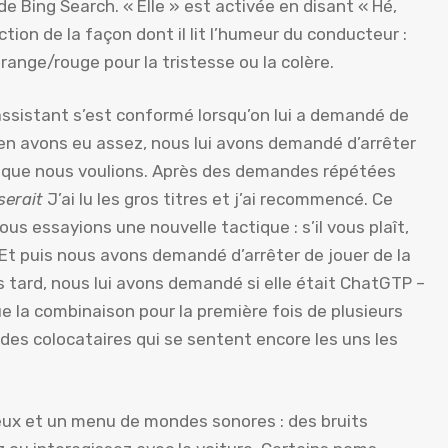
Bing Search. « Elle » est activée en disant « Hé,
ion de la façon dont il lit l’humeur du conducteur :
orange/rouge pour la tristesse ou la colère.
assistant s’est conformé lorsqu’on lui a demandé de
s en avons eu assez, nous lui avons demandé d’arrêter
s ce que nous voulions. Après des demandes répétées
serait
J’ai lu les gros titres et j’ai recommencé. Ce
ous essayions une nouvelle tactique : s’il vous plaît,
 Et puis nous avons demandé d’arrêter de jouer de la
s tard, nous lui avons demandé si elle était ChatGTP –
ue la combinaison pour la première fois de plusieurs
des colocataires qui se sentent encore les uns les
eux et un menu de mondes sonores : des bruits