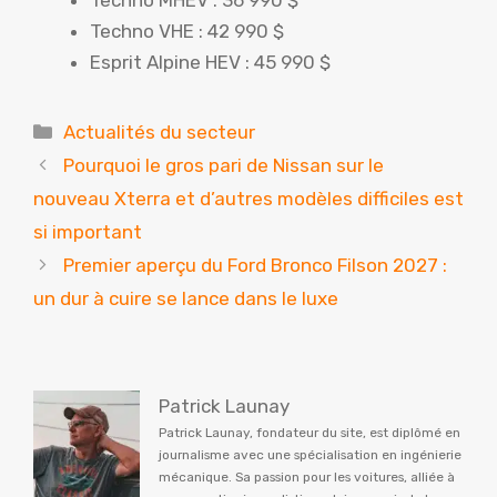
Techno MHEV : 36 990 $
Techno VHE : 42 990 $
Esprit Alpine HEV : 45 990 $
Catégories
Actualités du secteur
Pourquoi le gros pari de Nissan sur le
nouveau Xterra et d’autres modèles difficiles est
si important
Premier aperçu du Ford Bronco Filson 2027 :
un dur à cuire se lance dans le luxe
Patrick Launay
Patrick Launay, fondateur du site, est diplômé en
journalisme avec une spécialisation en ingénierie
mécanique. Sa passion pour les voitures, alliée à