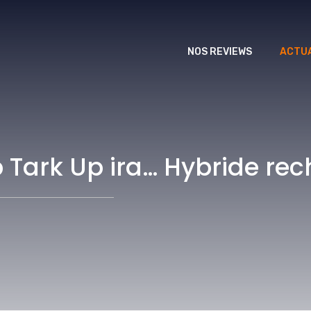
NOS REVIEWS
ACTUA
p Tark Up ira… Hybride re