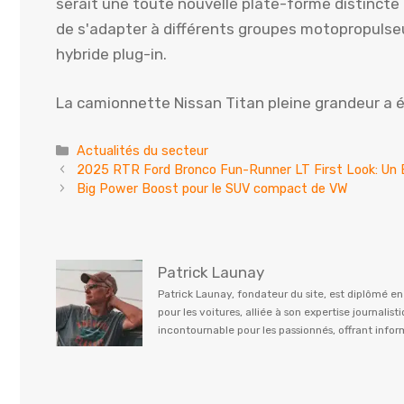
serait une toute nouvelle plate-forme distincte
de s'adapter à différents groupes motopropulse
hybride plug-in.
La camionnette Nissan Titan pleine grandeur a 
Catégories
Actualités du secteur
2025 RTR Ford Bronco Fun-Runner LT First Look: Un B
Big Power Boost pour le SUV compact de VW
Patrick Launay
Patrick Launay, fondateur du site, est diplômé e
pour les voitures, alliée à son expertise journal
incontournable pour les passionnés, offrant info