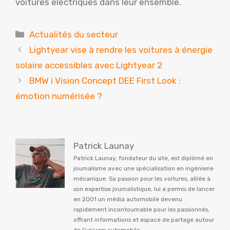
voitures électriques dans leur ensemble.
Catégories
Actualités du secteur
Lightyear vise à rendre les voitures à énergie
solaire accessibles avec Lightyear 2
BMW i Vision Concept DEE First Look :
émotion numérisée ?
Patrick Launay
Patrick Launay, fondateur du site, est diplômé en
journalisme avec une spécialisation en ingénierie
mécanique. Sa passion pour les voitures, alliée à
son expertise journalistique, lui a permis de lancer
en 2001 un média automobile devenu
rapidement incontournable pour les passionnés,
offrant informations et espace de partage autour
de l'univers automobile.