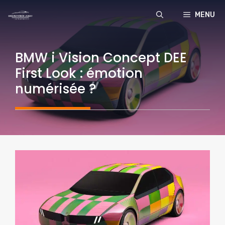
Aller
MENU
au
contenu
BMW i Vision Concept DEE
First Look : émotion
numérisée ?