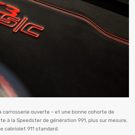
 à carrosserie ouverte – et une bonne cohorte de
ite à la Speedster de génération 991, plus sur mesure,
e cabriolet 911 standard.