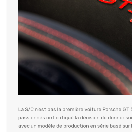
La S/C n’est pas la première voiture Porsche GT
passionnés ont critiqué la décision de donner su
avec un modèle de production en série basé sur l