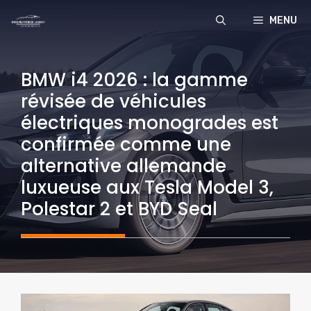
Aller
MENU
au
contenu
BMW i4 2026 : la gamme
révisée de véhicules
électriques monogrades est
confirmée comme une
alternative allemande
luxueuse aux Tesla Model 3,
Polestar 2 et BYD Seal