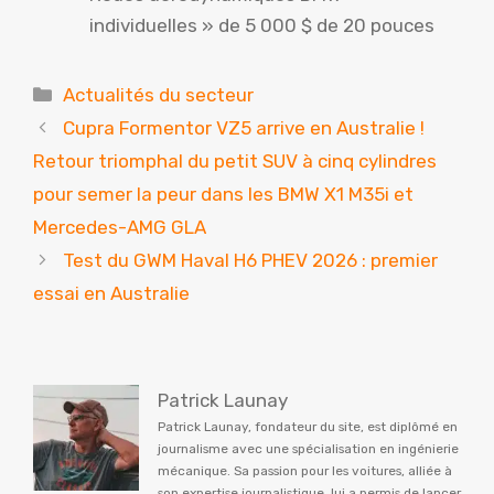
individuelles » de 5 000 $ de 20 pouces
Catégories
Actualités du secteur
Cupra Formentor VZ5 arrive en Australie !
Retour triomphal du petit SUV à cinq cylindres
pour semer la peur dans les BMW X1 M35i et
Mercedes-AMG GLA
Test du GWM Haval H6 PHEV 2026 : premier
essai en Australie
Patrick Launay
Patrick Launay, fondateur du site, est diplômé en
journalisme avec une spécialisation en ingénierie
mécanique. Sa passion pour les voitures, alliée à
son expertise journalistique, lui a permis de lancer