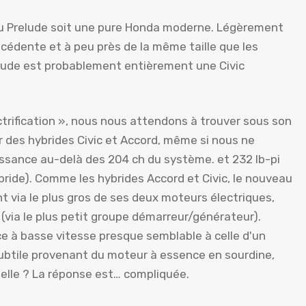
au Prelude soit une pure Honda moderne. Légèrement
écédente et à peu près de la même taille que les
elude est probablement entièrement une Civic
ectrification », nous nous attendons à trouver sous son
r des hybrides Civic et Accord, même si nous ne
sance au-delà des 204 ch du système. et 232 lb-pi
ybride). Comme les hybrides Accord et Civic, le nouveau
 via le plus gros de ses deux moteurs électriques,
ia le plus petit groupe démarreur/générateur).
nce à basse vitesse presque semblable à celle d'un
ubtile provenant du moteur à essence en sourdine,
uelle ? La réponse est… compliquée.