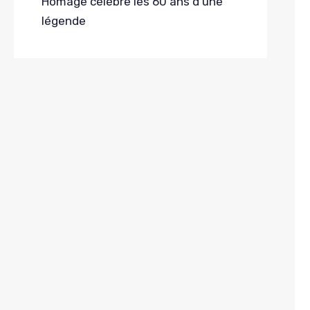
Homage célèbre les 60 ans d’une
légende