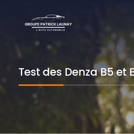
Aller
au
contenu
Test des Denza B5 et B