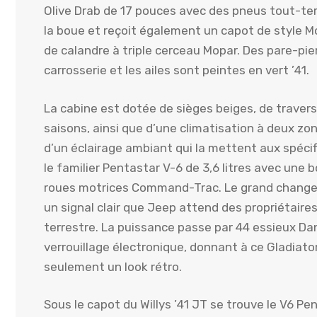
Olive Drab de 17 pouces avec des pneus tout-te
la boue et reçoit également un capot de style M
de calandre à triple cerceau Mopar. Des pare-pier
carrosserie et les ailes sont peintes en vert ’41.
La cabine est dotée de sièges beiges, de travers
saisons, ainsi que d’une climatisation à deux z
d’un éclairage ambiant qui la mettent aux spécifi
le familier Pentastar V-6 de 3,6 litres avec une
roues motrices Command-Trac. Le grand change
un signal clair que Jeep attend des propriétaires q
terrestre. La puissance passe par 44 essieux Dana
verrouillage électronique, donnant à ce Gladiator
seulement un look rétro.
Sous le capot du Willys ’41 JT se trouve le V6 Pe