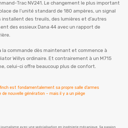
ommand-Trac NV241. Le changement le plus important
place de l’unité standard de 180 ampères, un signal
 installent des treuils, des lumières et d’autres
nt des essieux Dana 44 avec un rapport de
ière.
le à la commande dès maintenant et commence à
diator Willys ordinaire. Et contrairement à un M715
e, celui-ci offre beaucoup plus de confort.
finch est fondamentalement sa propre salle d’armes
 de nouvelle génération – mais il y a un piège
n journalisme avec une spécialisation en ingénierie mécanique. Sa passion