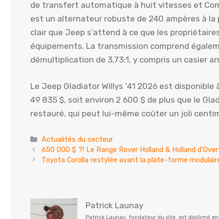
de transfert automatique à huit vitesses et C
est un alternateur robuste de 240 ampères à la 
clair que Jeep s’attend à ce que les propriétaires
équipements. La transmission comprend égaleme
démultiplication de 3,73:1, y compris un casier arr
Le Jeep Gladiator Willys ’41 2026 est disponib
49 835 $, soit environ 2 600 $ de plus que le Gla
restauré, qui peut lui-même coûter un joli centim
Catégories
Actualités du secteur
650 000 $ ?! Le Range Rover Holland & Holland d’Over
Toyota Corolla restylée avant la plate-forme modulaire
Patrick Launay
Patrick Launay, fondateur du site, est diplômé e