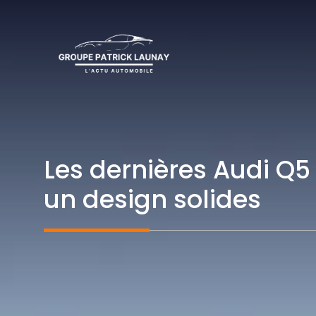
Aller
au
contenu
Les dernières Audi Q5
un design solides