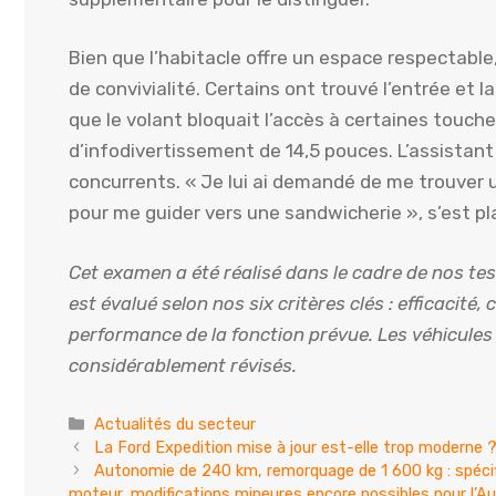
Bien que l’habitacle offre un espace respectab
de convivialité. Certains ont trouvé l’entrée et l
que le volant bloquait l’accès à certaines touc
d’infodivertissement de 14,5 pouces. L’assistant
concurrents. « Je lui ai demandé de me trouver u
pour me guider vers une sandwicherie », s’est pla
Cet examen a été réalisé dans le cadre de nos t
est évalué selon nos six critères clés : efficacité, 
performance de la fonction prévue. Les véhicules
considérablement révisés.
Catégories
Actualités du secteur
La Ford Expedition mise à jour est-elle trop moderne 
Autonomie de 240 km, remorquage de 1 600 kg : spécif
moteur, modifications mineures encore possibles pour l’Au