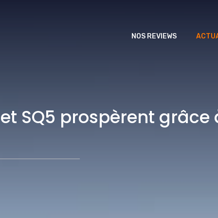
NOS REVIEWS
ACTUA
 et SQ5 prospèrent grâce 