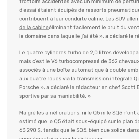
trottoirs accidentés avec un minimum de perturba
d’essai étaient équipés de ressorts pneumatiques
contribuent à leur conduite calme. Les SUV all
de la cabine
éliminant facilement le bruit du vent
le domaine dans laquelle j’ai été », a déclaré le
Le quatre cylindres turbo de 2,0 litres développ
mais c’est le V6 turbocompressé de 362 chevaux
associés à une boîte automatique à double emb
aux quatre roues via la transmission intégrale 
Porsche », a déclaré le rédacteur en chef Scott E
sportive par sa maniabilité. »
Malgré les améliorations, ni le Q5 ni le SQ5 n’ont 
estimé que le Q5 était sous-équipé sur le plan de 
63 290 $, tandis que le SQ5, bien que solide dan
supplémentaire pour le distinguer.