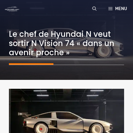
Aller
MENU
au
contenu
Le chef de Hyundai N veut
sortir N Vision 74 « dans un
avenir proche »