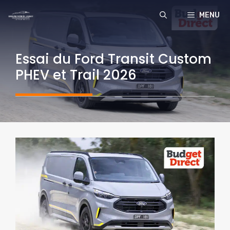
Aller
MENU
au
contenu
Essai du Ford Transit Custom
PHEV et Trail 2026