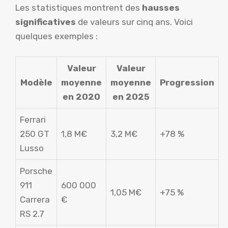
Les statistiques montrent des
hausses
significatives
de valeurs sur cinq ans. Voici
quelques exemples :
Valeur
Valeur
Modèle
moyenne
moyenne
Progression
en 2020
en 2025
Ferrari
250 GT
1,8 M€
3,2 M€
+78 %
Lusso
Porsche
911
600 000
1,05 M€
+75 %
Carrera
€
RS 2.7