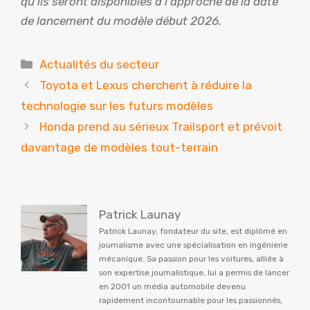
qu’ils seront disponibles à l’approche de la date
de lancement du modèle début 2026.
Catégories
Actualités du secteur
Toyota et Lexus cherchent à réduire la
technologie sur les futurs modèles
Honda prend au sérieux Trailsport et prévoit
davantage de modèles tout-terrain
Patrick Launay
Patrick Launay, fondateur du site, est diplômé en
journalisme avec une spécialisation en ingénierie
mécanique. Sa passion pour les voitures, alliée à
son expertise journalistique, lui a permis de lancer
en 2001 un média automobile devenu
rapidement incontournable pour les passionnés,