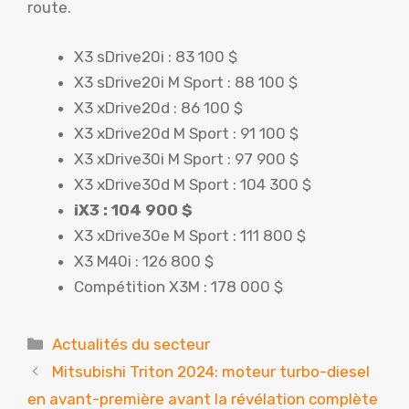
route.
X3 sDrive20i : 83 100 $
X3 sDrive20i M Sport : 88 100 $
X3 xDrive20d : 86 100 $
X3 xDrive20d M Sport : 91 100 $
X3 xDrive30i M Sport : 97 900 $
X3 xDrive30d M Sport : 104 300 $
iX3 : 104 900 $
X3 xDrive30e M Sport : 111 800 $
X3 M40i : 126 800 $
Compétition X3M : 178 000 $
Catégories
Actualités du secteur
Mitsubishi Triton 2024: moteur turbo-diesel
en avant-première avant la révélation complète