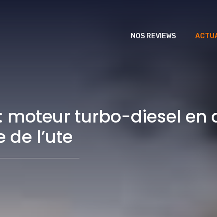
NOS REVIEWS
ACTUA
4: moteur turbo-diesel e
 de l’ute