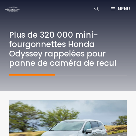
Aller
MENU
au
contenu
Plus de 320 000 mini-
fourgonnettes Honda
Odyssey rappelées pour
panne de caméra de recul