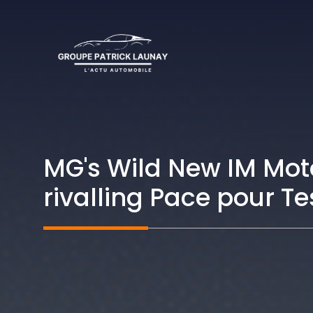
Aller
au
contenu
MG's Wild New IM Motor
rivalling Pace pour T