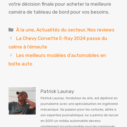
votre décision finale pour acheter la meilleure
caméra de tableau de bord pour vos besoins.
Catégories
À la une
,
Actualités du secteur
,
Nos reviews
La Chevy Corvette E-Ray 2024 passe du
calme à l’émeute
Les meilleurs modèles d’automobiles en
boîte auto
Patrick Launay
Patrick Launay, fondateur du site, est diplômé en
journalisme avec une spécialisation en ingénierie
mécanique. Sa passion pour les voitures, alliée à
son expertise journalistique, lui a permis de lancer
en 2001 un média automobile devenu
rapidement incontournable pour les passionnés,