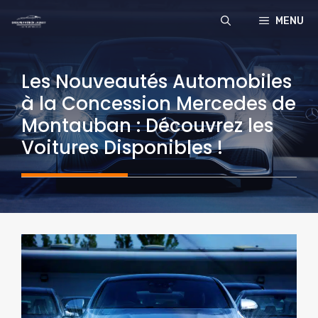
Aller
MENU
au
contenu
Les Nouveautés Automobiles
à la Concession Mercedes de
Montauban : Découvrez les
Voitures Disponibles !