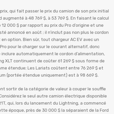
ix, qui fait passer le prix du camion de son prix initial
d augmenté à 48 769 $, à 53 769 $. En faisant le calcul
2 000 $ par rapport au prix du Pro d’origine et une
té annoncé en août ; il n’inclut pas non plus le cordon
z en option. Bien sûr, tout chargeur AC EV avec un
ro pour le charger sur le courant alternatif, donc
e inclure automatiquement le cordon d’alimentation,
ing XLT continuent de coûter 61 269 $ sous forme de
e étendue; Les Lariats coûtent entre 76 269 $ et
atinum (portée étendue uniquement) est à 98 669 $.
t sortir de la catégorie de valeur à couper le souffle
 Considérez le seul autre camion électrique disponible
n R1T, qui, lors du lancement du Lightning, a commencé
tte époque, près de 30 000 $ la séparaient de la Ford