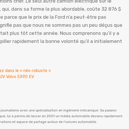
oins cher. Le seul autre camion électrique sur le
 qui, dans sa forme la plus abordable, coûte 32 876 $
 parce que le prix de la Ford n’a peut-être pas
signifie pas que nous ne sommes pas un peu déçus que
l’était plus tôt cette année. Nous comprenons qu’il y a
iller rapidement la bonne volonté qu’il a initialement
ez dans le « néo-robuste »
 SUV Volvo EX90 EV
n journalisme avec une spécialisation en ingénierie mécanique. Sa passion
istique, lui a permis de lancer en 2001 un média automobile devenu rapidement
rmations et espace de partage autour de l'univers automobile.