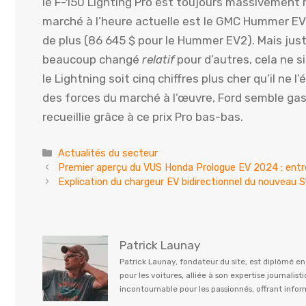
le F-150 Lighting Pro est toujours massivement m
marché à l’heure actuelle est le GMC Hummer EV,
de plus (86 645 $ pour le Hummer EV2). Mais juste
beaucoup changé
relatif
pour d’autres, cela ne 
le Lightning soit cinq chiffres plus cher qu’il ne 
des forces du marché à l’œuvre, Ford semble gasp
recueillie grâce à ce prix Pro bas-bas.
Catégories
Actualités du secteur
Premier aperçu du VUS Honda Prologue EV 2024 : entr
Explication du chargeur EV bidirectionnel du nouveau
Patrick Launay
Patrick Launay, fondateur du site, est diplômé e
pour les voitures, alliée à son expertise journal
incontournable pour les passionnés, offrant info