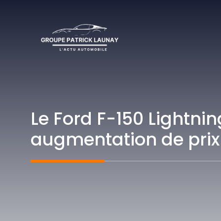
Aller
au
contenu
Le Ford F-150 Lightnin
augmentation de prix