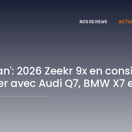
NOS REVIEWS
ACTUA
n': 2026 Zeekr 9x en consi
liser avec Audi Q7, BMW X