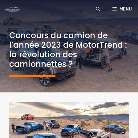
Aller
MENU
au
contenu
Concours du camion de
l’année 2023 de MotorTrend :
la révolution des
camionnettes ?