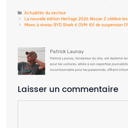
Catégories
Actualités du secteur
La nouvelle édition Heritage 2026 Nissan Z célèbre l
Mises à niveau BYD Shark 6 GVM: Kit de suspension G
Patrick Launay
Patrick Launay, fondateur du site, est diplômé e
pour les voitures, alliée à son expertise journal
incontournable pour les passionnés, offrant info
Laisser un commentaire
Commentaire