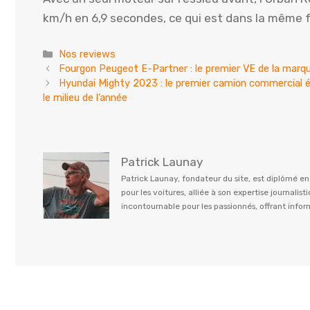
km/h en 6,9 secondes, ce qui est dans la même f
Catégories
Nos reviews
Fourgon Peugeot E-Partner : le premier VE de la marq
Hyundai Mighty 2023 : le premier camion commercial éle
le milieu de l’année
Patrick Launay
Patrick Launay, fondateur du site, est diplômé e
pour les voitures, alliée à son expertise journal
incontournable pour les passionnés, offrant info