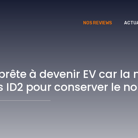
NOS REVIEWS
ACTUA
rête à devenir EV car la
es ID2 pour conserver le 