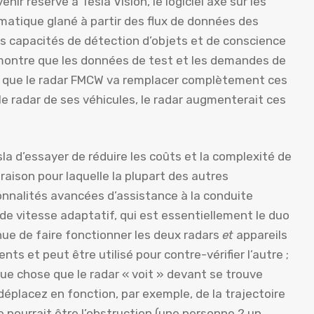
enir réserve à Tesla Vision, le logiciel axé sur les
matique glané à partir des flux de données des
s capacités de détection d’objets et de conscience
montre que les données de test et les demandes de
nt que le radar FMCW va remplacer complètement ces
e radar de ses véhicules, le radar augmenterait ces
la d’essayer de réduire les coûts et la complexité de
 raison pour laquelle la plupart des autres
nnalités avancées d’assistance à la conduite
 de vitesse adaptatif, qui est essentiellement le duo
nue de faire fonctionner les deux radars
et
appareils
ts et peut être utilisé pour contre-vérifier l’autre ;
ue chose que le radar « voit » devant se trouve
déplacez en fonction, par exemple, de la trajectoire
 pourrait être l’obstruction (une personne ? un