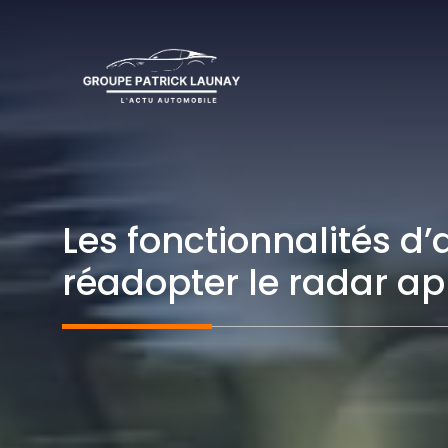
Aller
au
contenu
Les fonctionnalités d
réadopter le radar a