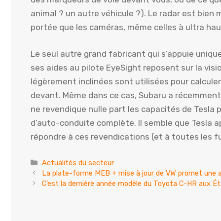
animal ? un autre véhicule ?). Le radar est bien m
portée que les caméras, même celles à ultra haut
Le seul autre grand fabricant qui s’appuie uniq
ses aides au pilote EyeSight reposent sur la vi
légèrement inclinées sont utilisées pour calculer
devant. Même dans ce cas, Subaru a récemment a
ne revendique nulle part les capacités de Tesla 
d’auto-conduite complète. Il semble que Tesla a
répondre à ces revendications (et à toutes les f
Catégories
Actualités du secteur
La plate-forme MEB + mise à jour de VW promet une 
C’est la dernière année modèle du Toyota C-HR aux É