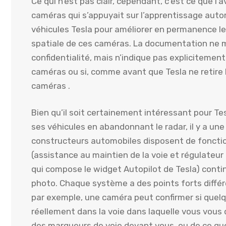
Ce qui n’est pas clair, cependant, c’est ce que l’av
caméras qui s’appuyait sur l’apprentissage auto
véhicules Tesla pour améliorer en permanence le
spatiale de ces caméras. La documentation ne 
confidentialité, mais n’indique pas expliciteme
caméras ou si, comme avant que Tesla ne retire l
caméras .
Bien qu’il soit certainement intéressant pour Tes
ses véhicules en abandonnant le radar, il y a une
constructeurs automobiles disposent de fonctio
(assistance au maintien de la voie et régulateur
qui compose le widget Autopilot de Tesla) conti
photo. Chaque système a des points forts différen
par exemple, une caméra peut confirmer si quelq
réellement dans la voie dans laquelle vous vous 
des marqueurs de voie devant vous, ou de ce que