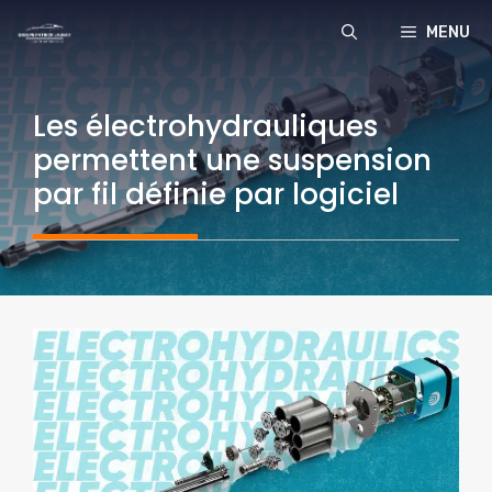
Aller
MENU
au
contenu
Les électrohydrauliques
permettent une suspension
par fil définie par logiciel