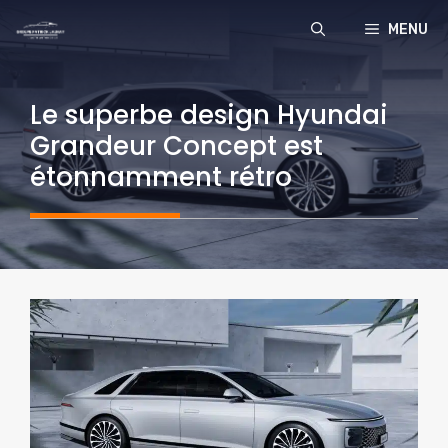
Aller
MENU
au
contenu
Le superbe design Hyundai
Grandeur Concept est
étonnamment rétro