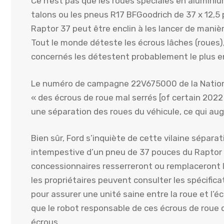
Ce n’est pas que les roues spéciales en aluminiu
talons ou les pneus R17 BFGoodrich de 37 x 12,
Raptor 37 peut être enclin à les lancer de maniè
Tout le monde déteste les écrous lâches (roues),
concernés les détestent probablement le plus 
Le numéro de campagne 22V675000 de la Nationa
« des écrous de roue mal serrés [of certain 2022
une séparation des roues du véhicule, ce qui aug
Bien sûr, Ford s’inquiète de cette vilaine séparat
intempestive d’un pneu de 37 pouces du Raptor 37
concessionnaires resserreront ou remplaceront les
les propriétaires peuvent consulter les spécific
pour assurer une unité saine entre la roue et l’
que le robot responsable de ces écrous de roue d
écrous.