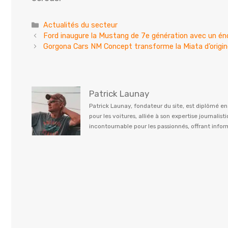
Catégories
Actualités du secteur
Ford inaugure la Mustang de 7e génération avec un
Gorgona Cars NM Concept transforme la Miata d’orig
Patrick Launay
Patrick Launay, fondateur du site, est diplômé e
pour les voitures, alliée à son expertise journal
incontournable pour les passionnés, offrant info