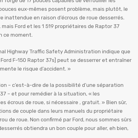
m forgé de 17 pouces capables de verrouiller les
5 pouces eux-mêmes posent problème, mais plutôt, le
re inattendue en raison d’écrous de roue desserrés.
 mais Ford et les 1 519 propriétaires de Raptor 37
en ce moment.
l Highway Traffic Safety Administration indique que
 Ford F-150 Raptor 37s] peut se desserrer et entraîner
mente le risque d’accident. »
ion – c’est-à-dire de la possibilité d’une séparation
 – et pour remédier à la situation, « les
 écrous de roue, si nécessaire , gratuit. » Bien sûr,
ations de couple dans leurs manuels du propriétaire
écrou de roue. Non confirmé par Ford, nous sommes sûrs
esserrés obtiendra un bon couple pour aller, eh bien,