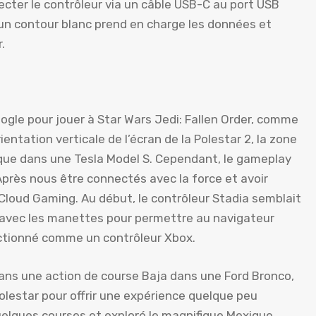
ecter le contrôleur via un câble USB-C au port USB
c un contour blanc prend en charge les données et
.
le pour jouer à Star Wars Jedi: Fallen Order, comme
ientation verticale de l’écran de la Polestar 2, la zone
e que dans une Tesla Model S. Cependant, le gameplay
 Après nous être connectés avec la force et avoir
loud Gaming. Au début, le contrôleur Stadia semblait
uer avec les manettes pour permettre au navigateur
onctionné comme un contrôleur Xbox.
ans une action de course Baja dans une Ford Bronco,
Polestar pour offrir une expérience quelque peu
elques courses et exploré le magnifique Mexique